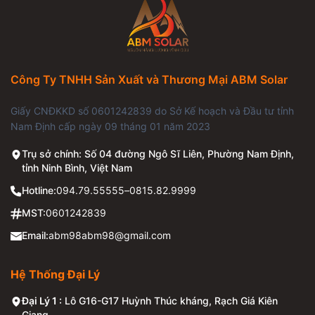
Công Ty TNHH Sản Xuất và Thương Mại ABM Solar
Giấy CNĐKKD số 0601242839 do Sở Kế hoạch và Đầu tư tỉnh
Nam Định cấp ngày 09 tháng 01 năm 2023
Trụ sở chính: Số 04 đường Ngô Sĩ Liên, Phường Nam Định,
tỉnh Ninh Bình, Việt Nam
Hotline:
094.79.55555
–
0815.82.9999
MST:
0601242839
Email:
abm98abm98@gmail.com
Hệ Thống Đại Lý
Đại Lý 1 :
Lô G16-G17 Huỳnh Thúc kháng, Rạch Giá Kiên
Giang