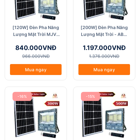
[120W] Đèn Pha Năng
[200W] Đèn Pha Năng
Lượng Mặt Trời MJV-
Lượng Mặt Trời - ABM
ABM Solar (FA MJV-
Solar (FA MJV-200W),
840.000VNĐ
1.197.000VNĐ
120W)
Đèn chiếu sáng sân
vườn, Chống Nước
966.000VNĐ
1.376.000VNĐ
IP68, Chất Liệu Nhôm
Đúc Nguyên Khối
Mua ngay
Mua ngay
-16%
-15%