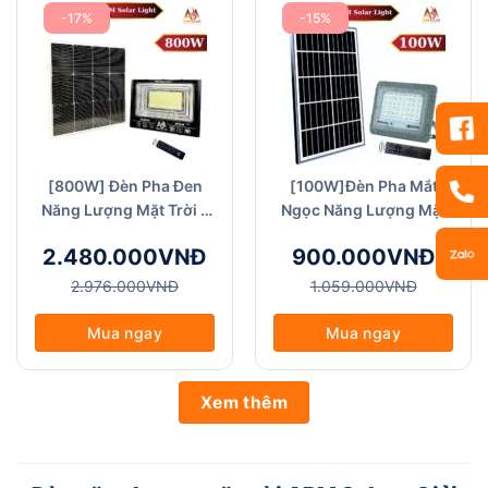
-17%
-15%
[800W] Đèn Pha Đen
[100W]Đèn Pha Mắt
Năng Lượng Mặt Trời -
Ngọc Năng Lượng Mặt
ABM Solar (FA Đen-
Trời - ABM Solar (FA
2.480.000VNĐ
900.000VNĐ
800W), Chống Nước
Mắt Ngọc -100W)
IP68
2.976.000VNĐ
1.059.000VNĐ
Mua ngay
Mua ngay
Xem thêm