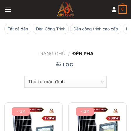
Skip
0
to
content
Tất cả đèn
Đèn Công Trình
Đèn công trình cao cấp
Đè
TRANG CHỦ
/
ĐÈN PHA
LỌC
-13%
-13%