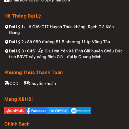
Hệ Thống Đại Lý
Đại Lý 1 :
Lô G16-G17 Huỳnh Thúc kháng, Rạch Giá Kiên
Giang
Đại Lý 2 :
Số 980 đường 51 B phường 11 tp Vũng Tàu
Đại Lý 3 :
0451 Ấp Gia Hoà Yên Xã Bình Giã huyện Châu Đức
Để tránh mua phải hàng nhái, kém chất lượng, người
tỉnh BRVT cây xăng Bình Giã – đại lý Quang Minh
tiêu dùng cần lưu ý một số điểm sau khi mua đèn năng
lượng mặt trời:
Phương Thức Thanh Toán
Kiểm tra tem nhãn:
Đèn năng lượng mặt trời chính
COD
Chuyển khoản
hãng sẽ có tem nhãn đầy đủ, rõ ràng, bao gồm thông
tin về thương hiệu, nhà sản xuất, nguồn gốc xuất xứ.
Mạng Xã Hội
Kiểm tra chất lượng sản phẩm:
Đèn năng lượng mặt
trời chính hãng sẽ được làm từ chất liệu cao cấp, có
độ bền cao.
Chính Sách