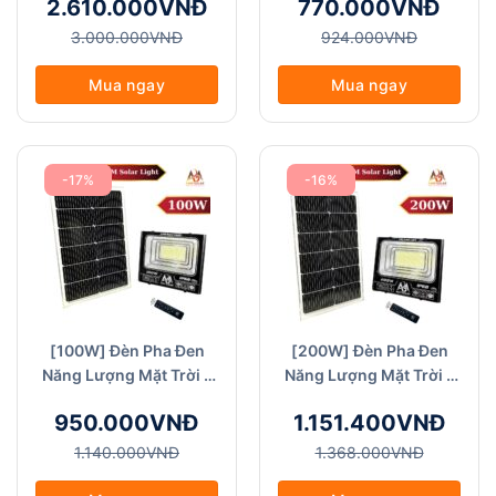
2.610.000VNĐ
770.000VNĐ
800W)
60W), Chống Nước IP68
3.000.000VNĐ
924.000VNĐ
Mua ngay
Mua ngay
-17%
-16%
[100W] Đèn Pha Đen
[200W] Đèn Pha Đen
Năng Lượng Mặt Trời -
Năng Lượng Mặt Trời –
ABM Solar (FA Đen-
ABM Solar (FA Đen-
950.000VNĐ
1.151.400VNĐ
100W), Chống Nước
200W)
IP68
1.140.000VNĐ
1.368.000VNĐ