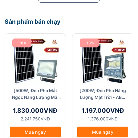
Sản phẩm bán chạy
-18%
-13%
[500W] Đèn Pha Mắt
[200W] Đèn Pha Năng
Ngọc Năng Lượng Mặt
Lượng Mặt Trời - ABM
Trời - ABM Solar (FA
Solar (FA MJV-200W),
1.830.000VNĐ
1.197.000VNĐ
Mắt Ngọc-500W)
Đèn chiếu sáng sân
vườn, Chống Nước
2.241.750VNĐ
1.376.000VNĐ
IP68, Chất Liệu Nhôm
Đúc Nguyên Khối
Mua ngay
Mua ngay
Đèn năng lượng mặt trời mang lại nhiều lợi ích cho