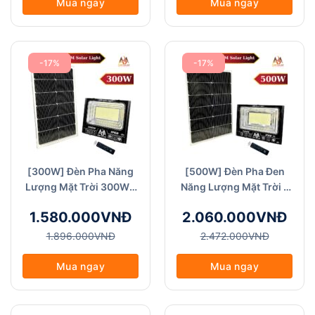
Mua ngay
Mua ngay
-17%
-17%
[300W] Đèn Pha Năng
[500W] Đèn Pha Đen
Lượng Mặt Trời 300W -
Năng Lượng Mặt Trời -
ABM Solar (FA Đen-
ABM Solar (FA Đen-
1.580.000VNĐ
2.060.000VNĐ
300W)
500W), Chống Nước
IP68
1.896.000VNĐ
2.472.000VNĐ
Mua ngay
Mua ngay