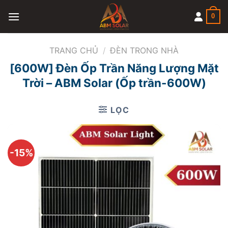
Skip
0
to
content
TRANG CHỦ
/
ĐÈN TRONG NHÀ
[600W] Đèn Ốp Trần Năng Lượng Mặt
Trời – ABM Solar (Ốp trần-600W)
LỌC
-15%