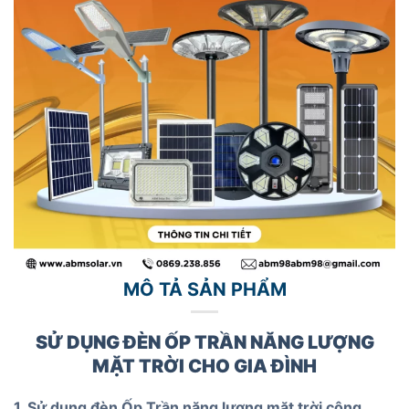
MÔ TẢ SẢN PHẨM
SỬ DỤNG ĐÈN ỐP TRẦN NĂNG LƯỢNG
MẶT TRỜI CHO GIA ĐÌNH
1. Sử dụng đèn Ốp Trần năng lượng mặt trời công