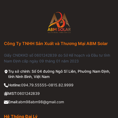
Công Ty TNHH Sản Xuất và Thương Mại ABM Solar
Giấy CNĐKKD số 0601242839 do Sở Kế hoạch và Đầu tư tỉnh
Nam Định cấp ngày 09 tháng 01 năm 2023
Trụ sở chính: Số 04 đường Ngô Sĩ Liên, Phường Nam Định,
tỉnh Ninh Bình, Việt Nam
Hotline:
094.79.55555
–
0815.82.9999
MST:
0601242839
Email:
abm98abm98@gmail.com
Hệ Thống Đại Lý