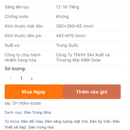
Sáng liên tục
12-16 Tiếng
Chống nước
Không
Kích thước mặt đèn
390x390x85 (mm)
Kích thước tấm pin
445×670 (mm)
Xuất xứ
Trung Quốc
Công ty chịu trách
Công Ty TNHH Sản Xuất và
nhiệm hàng hóa
Thương Mại ABM Solar
Số lượng:
[600W] Đèn Ốp Trần Năng Lượng Mặt Trời - ABM Solar (Ốp t
Mua Ngay
Thêm vào giỏ
Mã:
ỐP TRẦN-600W
Danh mục:
Đèn Trong Nhà
Từ khóa:
Đèn đổi màu
,
Đèn năng lượng mặt trời
,
Đèn ốp trần
,
Đèn
thiết kế đẹp'
,
Đèn trong nhà