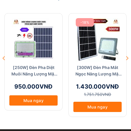
-18%
[250W] Đèn Pha Diệt
[300W] Đèn Pha Mắt
Muỗi Năng Lượng Mặt
Ngọc Năng Lượng Mặt
Trời - ABM Solar (FA
Trời - ABM Solar (FA
950.000VNĐ
1.430.000VNĐ
Muỗi-250W)
Ngọc N-300W) Chất
Liệu Nhôm Đúc Nguyên
1.751.750VNĐ
Khối, Chống Nước IP68,
Mua ngay
Bảo Hành 3 Năm
Mua ngay