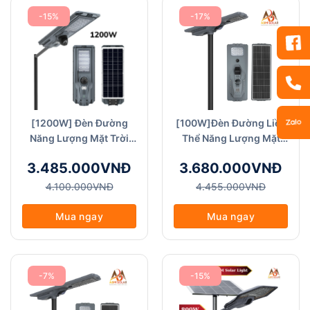
-15%
-17%
[1200W] Đèn Đường
[100W]Đèn Đường Liền
Năng Lượng Mặt Trời
Thể Năng Lượng Mặt
Tích Hợp Camera Thông
Trời - ABM SOLAR (MJ-
3.485.000VNĐ
3.680.000VNĐ
Minh ABMSOLAR
SS0100C) Đèn Công
(SSTH1200W + Camera)
Trình/Dự Án
4.100.000VNĐ
4.455.000VNĐ
, Chất Liệu Nhựa ABS
Cao Cấp , Chống Nước
Mua ngay
Mua ngay
IP68
-7%
-15%