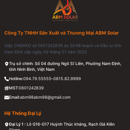
Công Ty TNHH Sản Xuất và Thương Mại ABM Solar
Giấy CNĐKKD số 0601242839 do Sở Kế hoạch và Đầu tư tỉnh
Nam Định cấp ngày 09 tháng 01 năm 2023
Trụ sở chính: Số 04 đường Ngô Sĩ Liên, Phường Nam Định,
tỉnh Ninh Bình, Việt Nam
Hotline:
094.79.55555
–
0815.82.9999
MST:
0601242839
Email:
abm98abm98@gmail.com
Hệ Thống Đại Lý
Đại Lý 1 :
Lô G16-G17 Huỳnh Thúc kháng, Rạch Giá Kiên
Giang