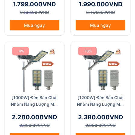
1.799.000VNĐ
1.990.000VNĐ
Nhôm-800W)
Nước IP68 (BC Nhôm-
1000W NEW)
2.132.000VNĐ
2.451.250VNĐ
Mua ngay
Mua ngay
-4%
-16%
[1000W] Đèn Bàn Chải
[1200W] Đèn Bàn Chải
Nhôm Năng Lượng Mặt
Nhôm Năng Lượng Mặt
Trời - ABM Solar (BC
Trời - ABM Solar (BC
2.200.000VNĐ
2.380.000VNĐ
Nhôm-1000W Plus)
Nhôm-1200W)
2.300.000VNĐ
2.850.000VNĐ