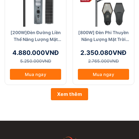
[200W]Đèn Đường Liền
[800W] Đèn Phi Thuyền
Thể Năng Lượng Mặt
Năng Lượng Mặt Trời
Trời - ABM SOLAR (MJ-
Thế Hệ Mới ABMSOLAR
4.880.000VNĐ
2.350.080VNĐ
SS0200) Đèn Công
[New]
Trình/Dự Án
5.250.000VNĐ
2.765.000VNĐ
Mua ngay
Mua ngay
Xem thêm