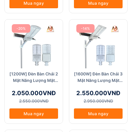
Mua ngay
Mua ngay
-20%
-14%
[1200W] Đèn Bàn Chải 2
[1600W] Đèn Bàn Chải 3
Mặt Năng Lượng Mặt
Mặt Năng Lượng Mặt
Trời - ABM Solar (BC
Trời - ABM Solar (BC
2.050.000VNĐ
2.550.000VNĐ
2M-1200W) Góc chiếu
3M-1600W) Chiếu Sáng
Sáng Hình Chữ V
Hình Chữ V
2.550.000VNĐ
2.950.000VNĐ
Mua ngay
Mua ngay