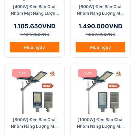
[400W] Đèn Bàn Chải
[600W] Đèn Bàn Chải
Nhôm Mặt Năng Lượng
Nhôm Năng Lượng Mặt
Mặt Trời - ABM Solar
Trời - ABM Solar (BC
1.105.650VNĐ
1.490.000VNĐ
(BC Nhôm-400W), Đèn
Nhôm-600W), Đèn
Đường, Đèn Sân Vườn
Đường, Đèn Sân Vườn
1.404.000VNĐ
1.800.000VNĐ
Mua ngay
Mua ngay
-16%
-19%
[800W] Đèn Bàn Chải
[1000W] Đèn Bàn Chải
Nhôm Năng Lượng Mặt
Nhôm Năng Lượng Mặt
Trời - ABM Solar (BC
Trời - ABM Solar, Chống