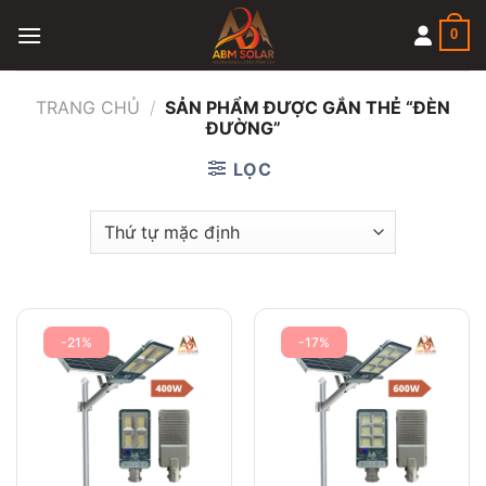
Skip
0
to
content
TRANG CHỦ
/
SẢN PHẨM ĐƯỢC GẮN THẺ “ĐÈN
ĐƯỜNG”
LỌC
-21%
-17%